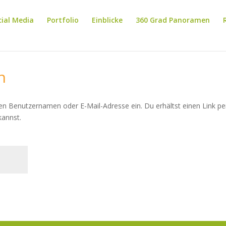
cial Media
Portfolio
Einblicke
360 Grad Panoramen
n
en Benutzernamen oder E-Mail-Adresse ein. Du erhältst einen Link pe
kannst.
h