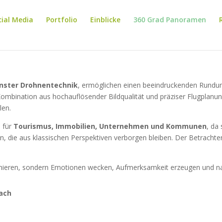
cial Media
Portfolio
Einblicke
360 Grad Panoramen
rnster Drohnentechnik
, ermöglichen einen beeindruckenden Rundum
e Kombination aus hochauflösender Bildqualität und präziser Flugpla
len.
 für
Tourismus, Immobilien, Unternehmen und Kommunen
, da
die aus klassischen Perspektiven verborgen bleiben. Der Betrachter
formieren, sondern Emotionen wecken, Aufmerksamkeit erzeugen und na
ach